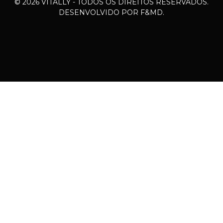
© 2026 VITALLY - TODOS OS DIREITOS RESERVADOS.
DESENVOLVIDO POR F&MD.