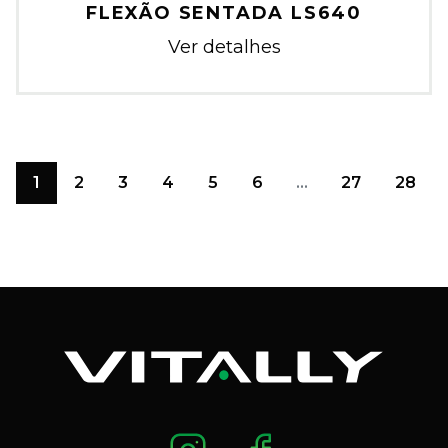
FLEXÃO SENTADA LS640
Ver detalhes
1
2
3
4
5
6
...
27
28