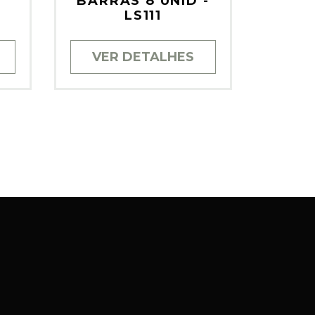
)
BARRAS 8 UNID -
LS111
VER DETALHES