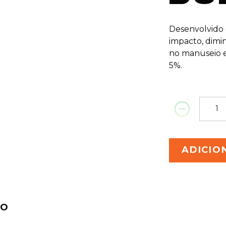
Desenvolvido 
impacto, dimin
no manuseio e
5%.
ADICIO
TO