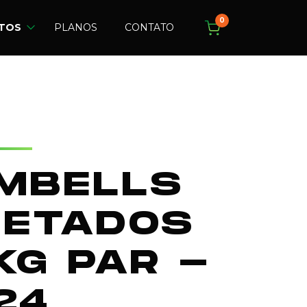
0
TOS
PLANOS
CONTATO
MBELLS
JETADOS
KG PAR -
24