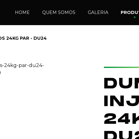
HOME
QUEM SOMOS
GALERIA
PRODU
S 24KG PAR - DU24
DU
IN
24
DU