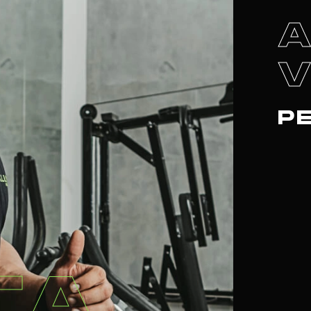
V
P
TA