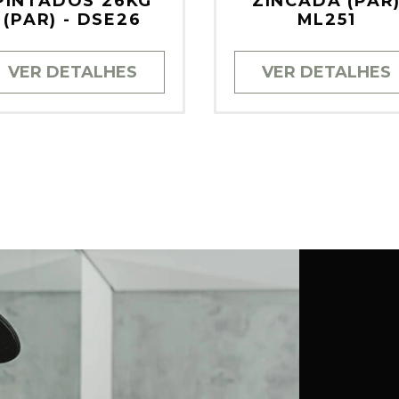
PINTADOS 26KG
ZINCADA (PAR
(PAR) - DSE26
ML251
VER DETALHES
VER DETALHES