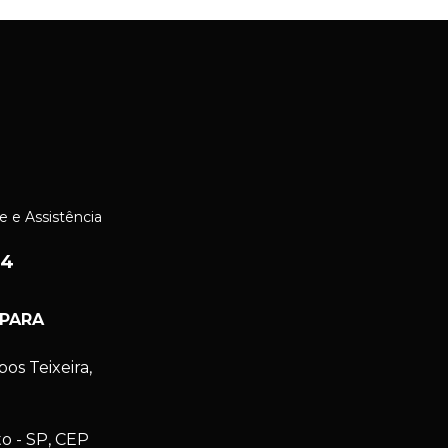
e e Assistência
24
 PARA
s Teixeira,
to - SP, CEP