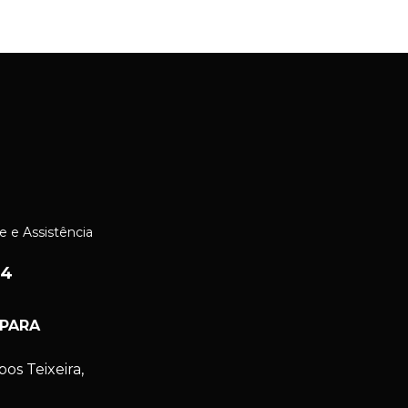
e e Assistência
24
 PARA
s Teixeira,