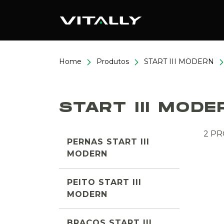
Home
Produtos
START III MODERN
START III MODE
2 P
PERNAS START III
MODERN
PEITO START III
MODERN
BRAÇOS START III