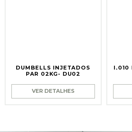
DUMBELLS INJETADOS
I.01
PAR 02KG- DU02
VER DETALHES