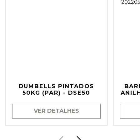
DUMBELLS PINTADOS
BAR
50KG (PAR) - DSE50
ANIL
VER DETALHES