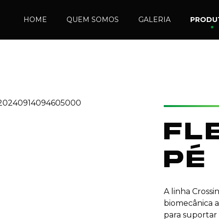
HOME
QUEM SOMOS
GALERIA
PRODU
FL
PÉ
A linha Cross
biomecânica a
para suportar 