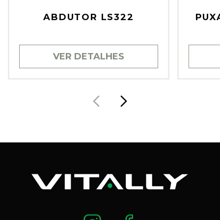
ABDUTOR LS322
PUX
VER DETALHES